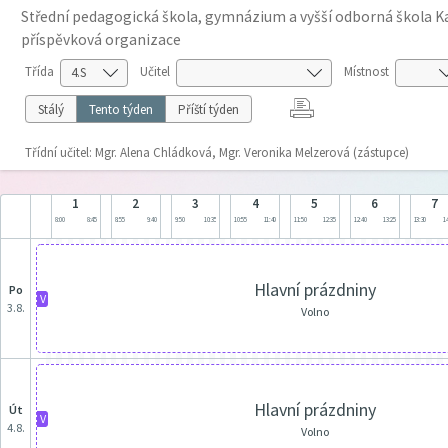
Střední pedagogická škola, gymnázium a vyšší odborná škola Ka
příspěvková organizace
Třída
Učitel
Místnost
Stálý
Tento týden
Příští týden
Třídní učitel: Mgr. Alena Chládková, Mgr. Veronika Melzerová (zástupce)
1
2
3
4
5
6
7
8:00
8:45
8:55
9:40
9:50
10:35
10:55
11:40
11:50
12:35
12:40
13:25
13:30
14
Hlavní prázdniny
po
V
3.8.
Volno
Hlavní prázdniny
út
V
4.8.
Volno