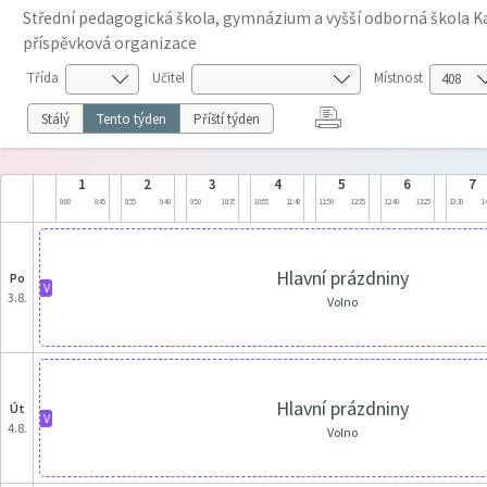
Střední pedagogická škola, gymnázium a vyšší odborná škola Ka
příspěvková organizace
Třída
Učitel
Místnost
Stálý
Tento týden
Příští týden
1
2
3
4
5
6
7
8:00
8:45
8:55
9:40
9:50
10:35
10:55
11:40
11:50
12:35
12:40
13:25
13:30
14
Hlavní prázdniny
po
V
3.8.
Volno
Hlavní prázdniny
út
V
4.8.
Volno