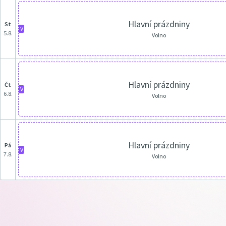
Hlavní prázdniny
st
V
5.8.
Volno
Hlavní prázdniny
čt
V
6.8.
Volno
Hlavní prázdniny
pá
V
7.8.
Volno