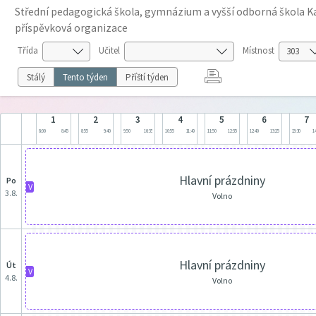
Střední pedagogická škola, gymnázium a vyšší odborná škola Ka
příspěvková organizace
Třída
Učitel
Místnost
Stálý
Tento týden
Příští týden
1
2
3
4
5
6
7
8:00
8:45
8:55
9:40
9:50
10:35
10:55
11:40
11:50
12:35
12:40
13:25
13:30
14
Hlavní prázdniny
po
V
3.8.
Volno
Hlavní prázdniny
út
V
4.8.
Volno