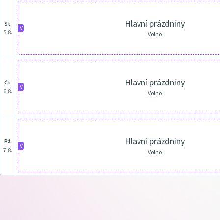
Hlavní prázdniny
st
V
5.8.
Volno
Hlavní prázdniny
čt
V
6.8.
Volno
Hlavní prázdniny
pá
V
7.8.
Volno