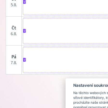
V
5.8.
čt
V
6.8.
pá
V
7.8.
Nastavení soukro
Na těchto webových st
síťové identifikátory,
procházíte naše strán
pomáhají provozovat a 