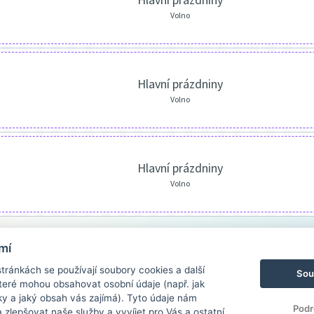
Volno
Hlavní prázdniny
Volno
Hlavní prázdniny
Volno
mí
ránkách se používají soubory cookies a další
Sou
 které mohou obsahovat osobní údaje (např. jak
ky a jaký obsah vás zajímá). Tyto údaje nám
Podr
zlepšovat naše služby a vyvíjet pro Vás a ostatní