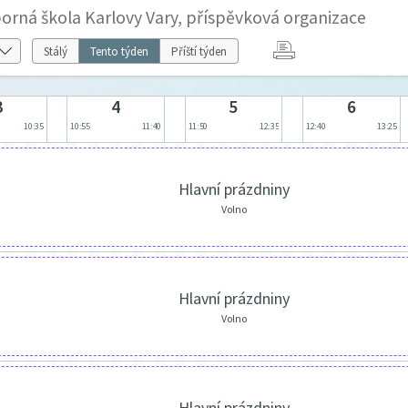
orná škola Karlovy Vary, příspěvková organizace
Stálý
Tento týden
Příští týden
3
4
5
6
10:35
10:55
11:40
11:50
12:35
12:40
13:25
Hlavní prázdniny
Volno
Hlavní prázdniny
Volno
Hlavní prázdniny