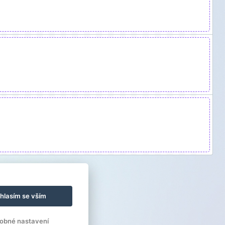
hlasím se vším
obné nastavení