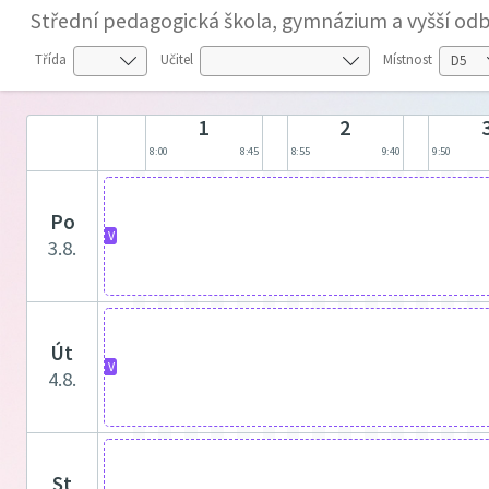
Střední pedagogická škola, gymnázium a vyšší odb
Třída
Učitel
Místnost
1
2
8:00
8:45
8:55
9:40
9:50
po
V
3.8.
út
V
4.8.
st