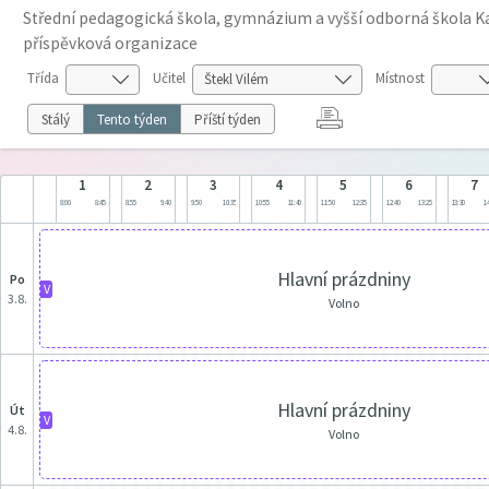
Střední pedagogická škola, gymnázium a vyšší odborná škola Ka
příspěvková organizace
Třída
Učitel
Místnost
Stálý
Tento týden
Příští týden
1
2
3
4
5
6
7
8:00
8:45
8:55
9:40
9:50
10:35
10:55
11:40
11:50
12:35
12:40
13:25
13:30
14
Hlavní prázdniny
po
V
3.8.
Volno
Hlavní prázdniny
út
V
4.8.
Volno