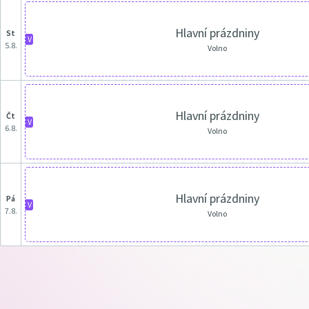
Hlavní prázdniny
st
V
5.8.
Volno
Hlavní prázdniny
čt
V
6.8.
Volno
Hlavní prázdniny
pá
V
7.8.
Volno