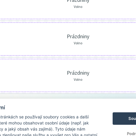
Volno
Prázdniny
Volno
Prázdniny
Volno
mí
ránkách se používají soubory cookies a další
Sou
 které mohou obsahovat osobní údaje (např. jak
ky a jaký obsah vás zajímá). Tyto údaje nám
Podr
zlepšovat naše služby a vyvíjet pro Vás a ostatní