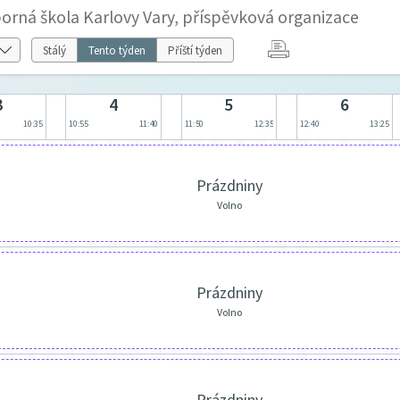
orná škola Karlovy Vary, příspěvková organizace
Stálý
Tento týden
Příští týden
3
4
5
6
10:35
10:55
11:40
11:50
12:35
12:40
13:25
Prázdniny
Volno
Prázdniny
Volno
Prázdniny