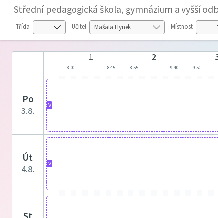
Střední pedagogická škola, gymnázium a vyšší odb
Třída
Učitel
Místnost
1
2
8:00
8:45
8:55
9:40
9:50
po
V
3.8.
út
V
4.8.
st