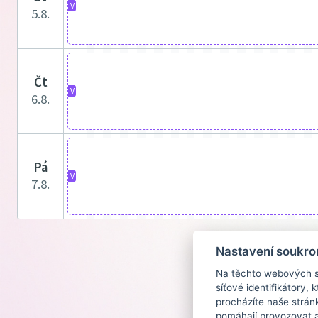
V
5.8.
čt
V
6.8.
pá
V
7.8.
Nastavení soukro
Na těchto webových st
síťové identifikátory,
procházíte naše strán
pomáhají provozovat a 