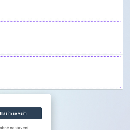
hlasím se vším
obné nastavení