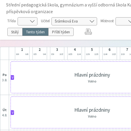
Střední pedagogická škola, gymnázium a vyšší odborná škola Ka
příspěvková organizace
Třída
Učitel
Místnost
Stálý
Tento týden
Příští týden
1
2
3
4
5
6
7
8:00
8:45
8:55
9:40
9:50
10:35
10:55
11:40
11:50
12:35
12:40
13:25
13:30
14
Hlavní prázdniny
po
V
3.8.
Volno
Hlavní prázdniny
út
V
4.8.
Volno