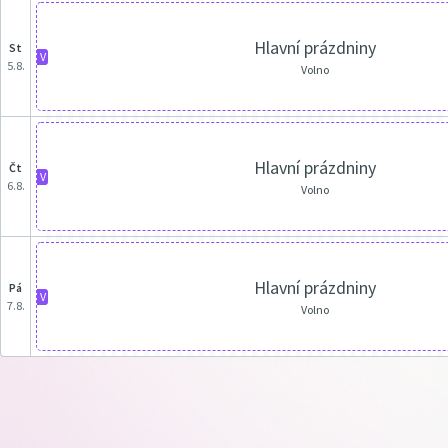
Hlavní prázdniny
st
V
5.8.
Volno
Hlavní prázdniny
čt
V
6.8.
Volno
Hlavní prázdniny
pá
V
7.8.
Volno